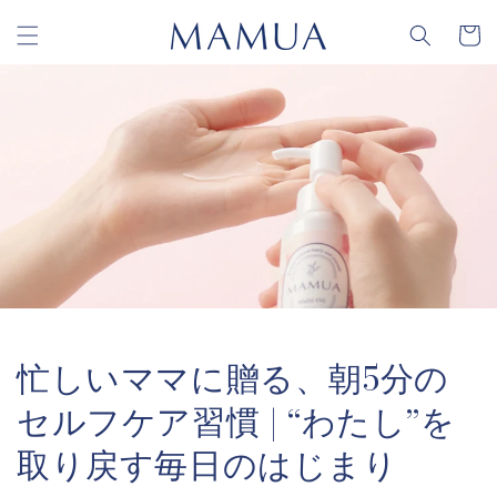
コンテ
カ
ンツに
ー
進む
ト
忙しいママに贈る、朝5分の
セルフケア習慣 | “わたし”を
取り戻す毎日のはじまり