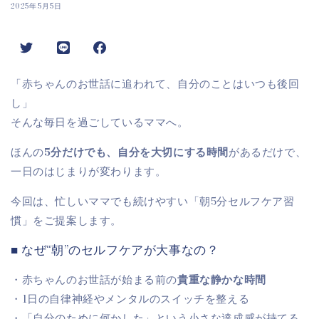
2025年5月5日
Twitter
LINE
Instagram
「赤ちゃんのお世話に追われて、自分のことはいつも後回
し」
そんな毎日を過ごしているママへ。
ほんの
5分だけでも、自分を大切にする時間
があるだけで、
一日のはじまりが変わります。
今回は、忙しいママでも続けやすい「朝5分セルフケア習
慣」をご提案します。
■ なぜ“朝”のセルフケアが大事なの？
・赤ちゃんのお世話が始まる前の
貴重な静かな時間
・1日の自律神経やメンタルのスイッチを整える
・「自分のために何かした」という小さな達成感が持てる